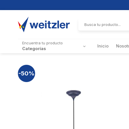
Skip
to
Buscar
por:
content
Encuentra tu producto
Inicio
Nosot
Categorías
-50%