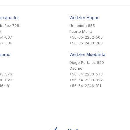
onstructor
Weitzler Hogar
Ibañez 728
Urmeneta 855
t
Puerto Montt
54-067
+56-65-2252-505
67-386
+56-65-2433-280
sorno
Weitzler Mueblista
Diego Portales 850
Osorno
33-573
+56-64-2233-573
38-822
+56-64-2238-822
6-181
+56-64-2246-181