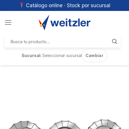
Catálogo online · Stock por sucursal
Skip
to
content
Buscar
por:
Sucursal:
Seleccionar sucursal
Cambiar