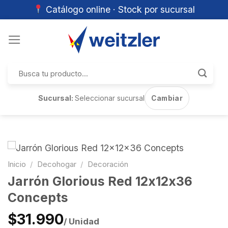
Catálogo online · Stock por sucursal
Skip
to
content
Buscar
por:
Sucursal:
Seleccionar sucursal
Cambiar
Inicio
/
Decohogar
/
Decoración
Jarrón Glorious Red 12x12x36
Concepts
$31.990
/ Unidad