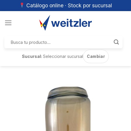
Catálogo online · Stock por sucursal
Skip
to
content
Buscar
por:
Sucursal:
Seleccionar sucursal
Cambiar