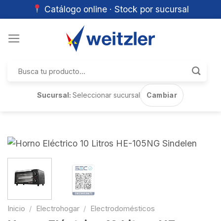
Catálogo online · Stock por sucursal
Skip
to
content
Buscar
por:
Sucursal:
Seleccionar sucursal
Cambiar
Inicio
/
Electrohogar
/
Electrodomésticos