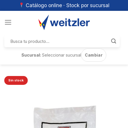
Catálogo online · Stock por sucursal
Skip
to
content
Buscar
por:
Sucursal:
Seleccionar sucursal
Cambiar
Sin stock