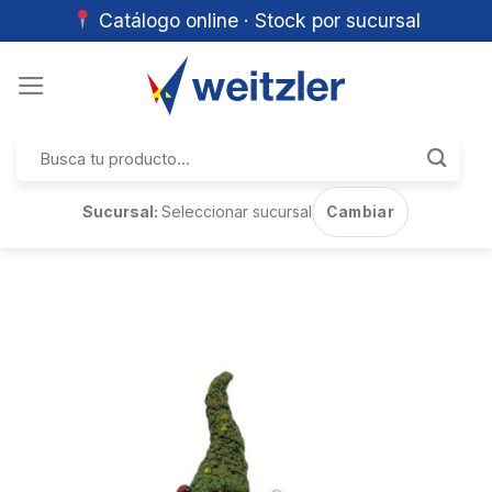
Catálogo online · Stock por sucursal
Skip
to
content
Buscar
por:
Sucursal:
Seleccionar sucursal
Cambiar