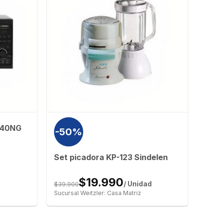
040NG
-50%
Set picadora KP-123 Sindelen
$19.990
$39.900
/ Unidad
Sucursal Weitzler: Casa Matriz