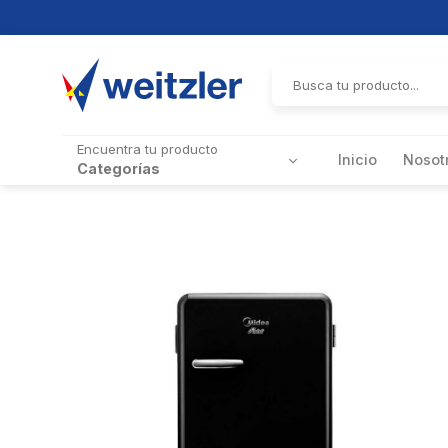
Skip
to
Buscar
por:
content
Encuentra tu producto
Inicio
Nosot
Categorías