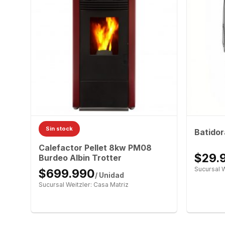
Sin stock
n
Batidor
Calefactor Pellet 8kw PM08
$29.
Burdeo Albin Trotter
Sucursal W
$699.990
/ Unidad
Sucursal Weitzler: Casa Matriz