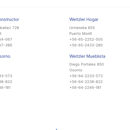
onstructor
Weitzler Hogar
Ibañez 728
Urmeneta 855
t
Puerto Montt
54-067
+56-65-2252-505
67-386
+56-65-2433-280
sorno
Weitzler Mueblista
Diego Portales 850
Osorno
33-573
+56-64-2233-573
38-822
+56-64-2238-822
6-181
+56-64-2246-181