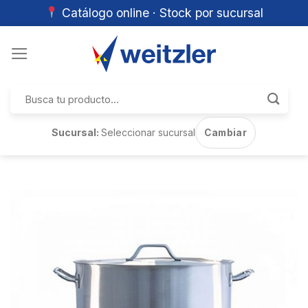
Catálogo online · Stock por sucursal
Skip
to
content
Buscar
por:
Sucursal:
Seleccionar sucursal
Cambiar