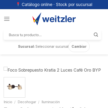
Catálogo online · Stock por sucursal
Skip
to
content
Buscar
por:
Sucursal:
Seleccionar sucursal
Cambiar
Inicio
/
Decohogar
/
Iluminación