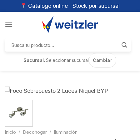
Catálogo online · Stock por sucursal
Skip
to
content
Buscar
por:
Sucursal:
Seleccionar sucursal
Cambiar
Inicio
/
Decohogar
/
Iluminación