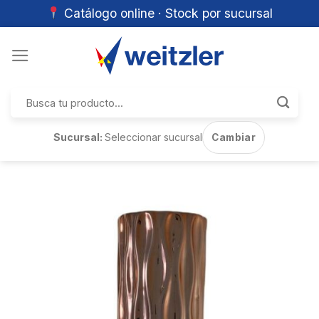
Catálogo online · Stock por sucursal
Skip
to
content
Buscar
por:
Sucursal:
Seleccionar sucursal
Cambiar