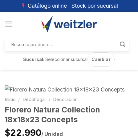
Catálogo online · Stock por sucursal
Skip
to
content
Buscar
por:
Sucursal:
Seleccionar sucursal
Cambiar
Inicio
/
Decohogar
/
Decoración
Florero Natura Collection
18x18x23 Concepts
$22.990
/ Unidad