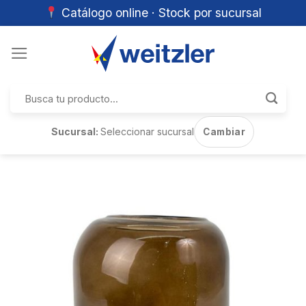
Catálogo online · Stock por sucursal
Skip
to
content
Buscar
por:
Sucursal:
Seleccionar sucursal
Cambiar