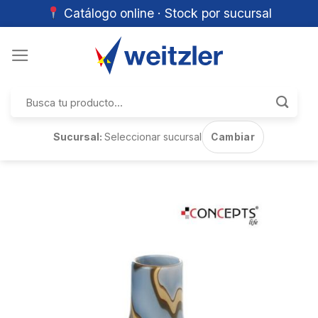
Catálogo online · Stock por sucursal
Skip
to
content
Buscar
por:
Sucursal:
Seleccionar sucursal
Cambiar