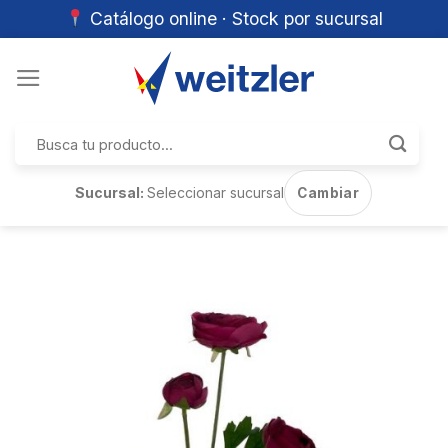
Catálogo online · Stock por sucursal
Skip
to
content
Buscar
por:
Sucursal:
Seleccionar sucursal
Cambiar