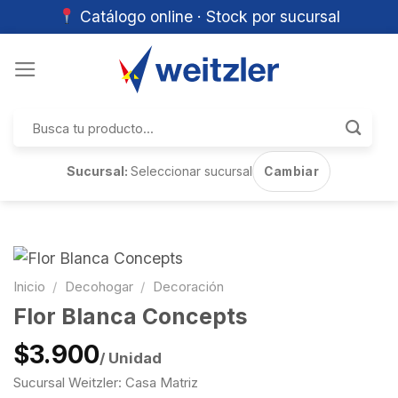
Catálogo online · Stock por sucursal
Skip
to
content
Buscar
por:
Sucursal:
Seleccionar sucursal
Cambiar
Inicio
/
Decohogar
/
Decoración
Flor Blanca Concepts
$3.900
/ Unidad
Sucursal Weitzler: Casa Matriz