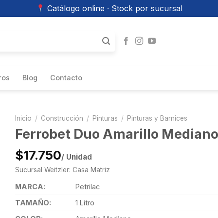
Catálogo online · Stock por sucursal
ros
Blog
Contacto
Inicio
/
Construcción
/
Pinturas
/
Pinturas y Barnices
Ferrobet Duo Amarillo Mediano 1
$17.750
/ Unidad
Sucursal Weitzler: Casa Matriz
MARCA:
Petrilac
TAMAÑO:
1 Litro