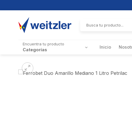
Skip
to
Buscar
por:
content
Encuentra tu producto
Inicio
Nosot
Categorías