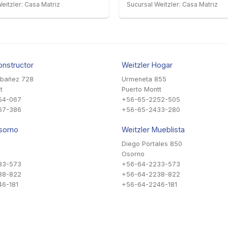
eitzler: Casa Matriz
Sucursal Weitzler: Casa Matriz
onstructor
Weitzler Hogar
Ibañez 728
Urmeneta 855
t
Puerto Montt
54-067
+56-65-2252-505
67-386
+56-65-2433-280
sorno
Weitzler Mueblista
Diego Portales 850
Osorno
33-573
+56-64-2233-573
38-822
+56-64-2238-822
6-181
+56-64-2246-181