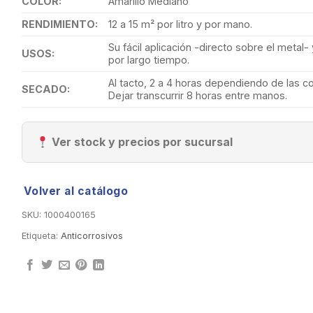
COLOR:
Amarillo Mediano
RENDIMIENTO:
12 a 15 m² por litro y por mano.
Su fácil aplicación -directo sobre el meta
USOS:
por largo tiempo.
Al tacto, 2 a 4 horas dependiendo de las co
SECADO:
Dejar transcurrir 8 horas entre manos.
Ver stock y precios por sucursal
Volver al catálogo
SKU:
1000400165
Etiqueta:
Anticorrosivos