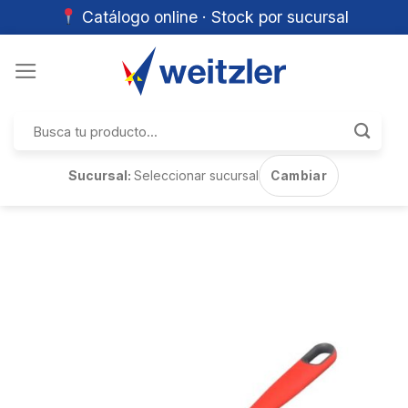
Catálogo online · Stock por sucursal
Skip
to
content
Buscar
por:
Sucursal:
Seleccionar sucursal
Cambiar