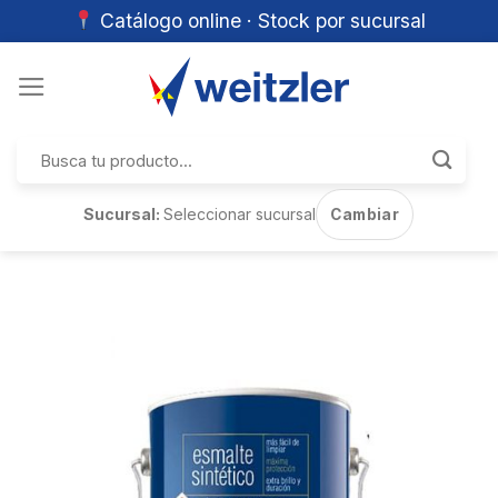
Catálogo online · Stock por sucursal
Skip
to
content
Buscar
por:
Sucursal:
Seleccionar sucursal
Cambiar