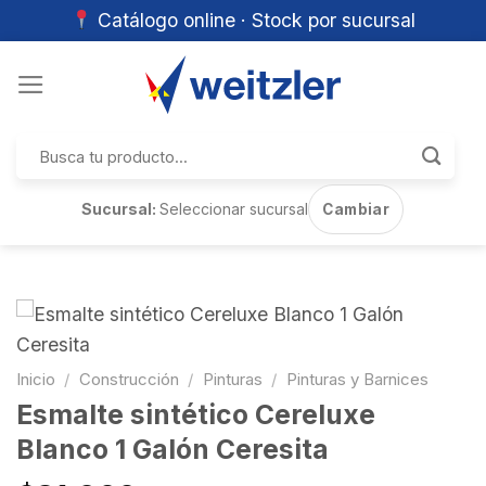
Catálogo online · Stock por sucursal
Skip
to
content
Buscar
por:
Sucursal:
Seleccionar sucursal
Cambiar
Inicio
/
Construcción
/
Pinturas
/
Pinturas y Barnices
Esmalte sintético Cereluxe
Blanco 1 Galón Ceresita