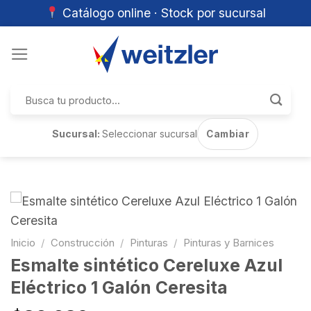
Catálogo online · Stock por sucursal
Skip
to
content
Buscar
por:
Sucursal:
Seleccionar sucursal
Cambiar
Inicio
/
Construcción
/
Pinturas
/
Pinturas y Barnices
Esmalte sintético Cereluxe Azul
Eléctrico 1 Galón Ceresita