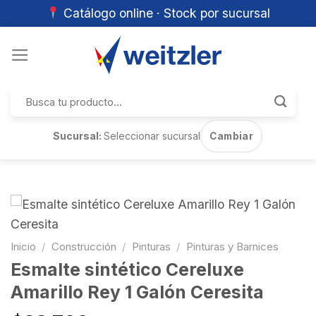
Catálogo online · Stock por sucursal
Skip
to
content
Buscar
por:
Sucursal:
Seleccionar sucursal
Cambiar
Inicio
/
Construcción
/
Pinturas
/
Pinturas y Barnices
Esmalte sintético Cereluxe
Amarillo Rey 1 Galón Ceresita