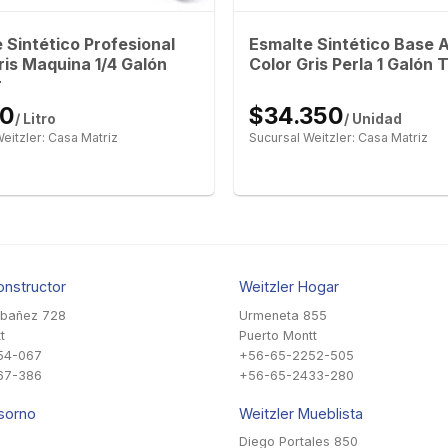
 Sintético Profesional
Esmalte Sintético Base 
ris Maquina 1/4 Galón
Color Gris Perla 1 Galón T
r
10
$34.350
/ Litro
/ Unidad
eitzler: Casa Matriz
Sucursal Weitzler: Casa Matriz
onstructor
Weitzler Hogar
Ibañez 728
Urmeneta 855
t
Puerto Montt
54-067
+56-65-2252-505
67-386
+56-65-2433-280
sorno
Weitzler Mueblista
Diego Portales 850