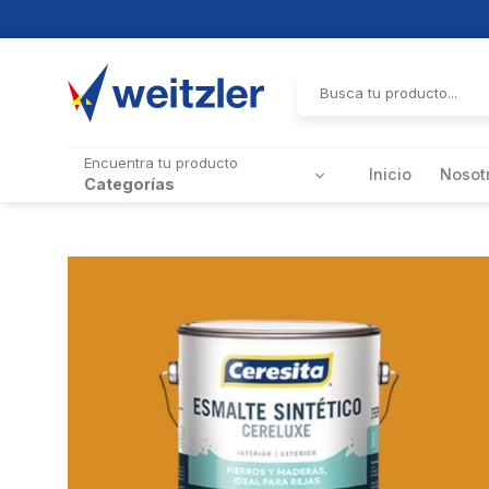
Skip
to
Buscar
por:
content
Encuentra tu producto
Inicio
Nosot
Categorías