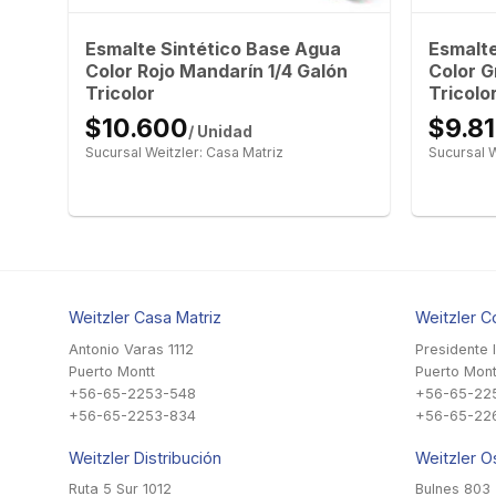
Esmalte Sintético Base Agua
Esmalte
Color Rojo Mandarín 1/4 Galón
Color G
Tricolor
Tricolo
$10.600
$9.8
/ Unidad
Sucursal Weitzler: Casa Matriz
Sucursal W
Weitzler Casa Matriz
Weitzler C
Antonio Varas 1112
Presidente 
Puerto Montt
Puerto Mont
+56-65-2253-548
+56-65-22
+56-65-2253-834
+56-65-22
Weitzler Distribución
Weitzler O
Ruta 5 Sur 1012
Bulnes 803