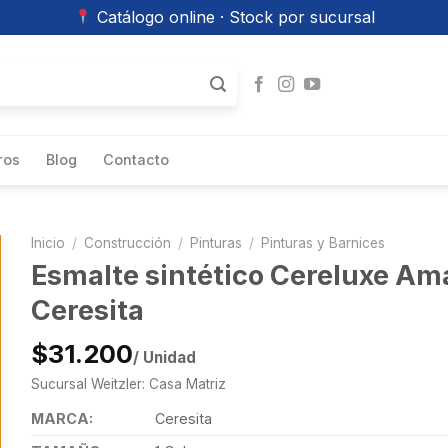
Catálogo online · Stock por sucursal
ros
Blog
Contacto
Inicio
/
Construcción
/
Pinturas
/
Pinturas y Barnices
Esmalte sintético Cereluxe Amar
Ceresita
$31.200
/ Unidad
Sucursal Weitzler: Casa Matriz
MARCA:
Ceresita