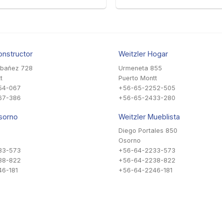
onstructor
Weitzler Hogar
Ibañez 728
Urmeneta 855
t
Puerto Montt
54-067
+56-65-2252-505
67-386
+56-65-2433-280
sorno
Weitzler Mueblista
Diego Portales 850
Osorno
33-573
+56-64-2233-573
38-822
+56-64-2238-822
6-181
+56-64-2246-181