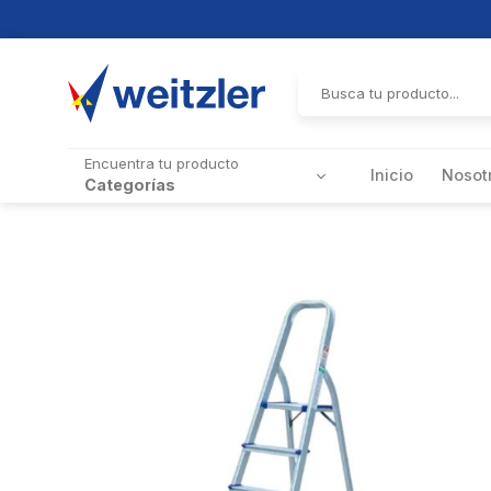
Skip
to
Buscar
por:
content
Encuentra tu producto
Inicio
Nosot
Categorías