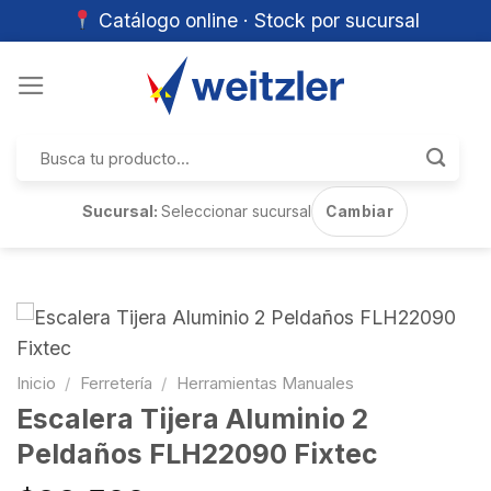
Catálogo online · Stock por sucursal
Skip
to
content
Buscar
por:
Sucursal:
Seleccionar sucursal
Cambiar
Inicio
/
Ferretería
/
Herramientas Manuales
Escalera Tijera Aluminio 2
Peldaños FLH22090 Fixtec