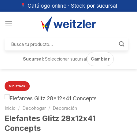
Catálogo online · Stock por sucursal
Skip
to
content
Buscar
por:
Sucursal:
Seleccionar sucursal
Cambiar
Sin stock
Inicio
/
Decohogar
/
Decoración
Elefantes Glitz 28x12x41
Concepts