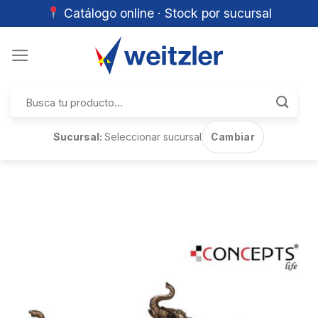
Catálogo online · Stock por sucursal
Skip
to
content
Buscar
por:
Sucursal:
Seleccionar sucursal
Cambiar