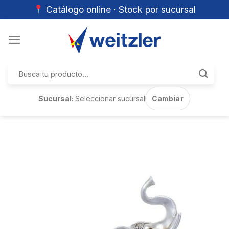
Catálogo online · Stock por sucursal
Skip
to
content
Buscar
por:
Sucursal:
Seleccionar sucursal
Cambiar