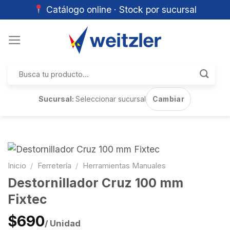
Catálogo online · Stock por sucursal
Skip
to
content
Buscar
por:
Sucursal:
Seleccionar sucursal
Cambiar
Inicio
/
Ferretería
/
Herramientas Manuales
Destornillador Cruz 100 mm
Fixtec
$690
/ Unidad