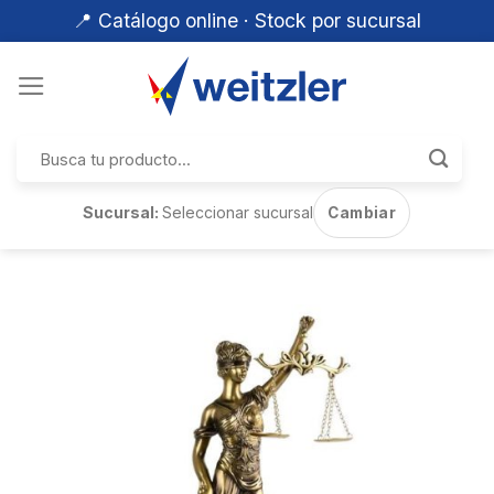
📍 Catálogo online · Stock por sucursal
Skip
to
content
Buscar
por:
Sucursal:
Seleccionar sucursal
Cambiar