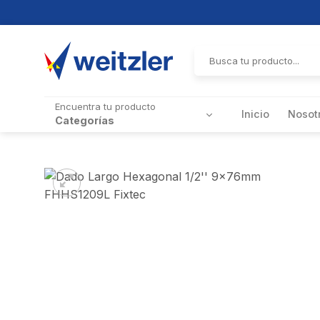
Skip
to
Buscar
por:
content
Encuentra tu producto
Inicio
Nosot
Categorías