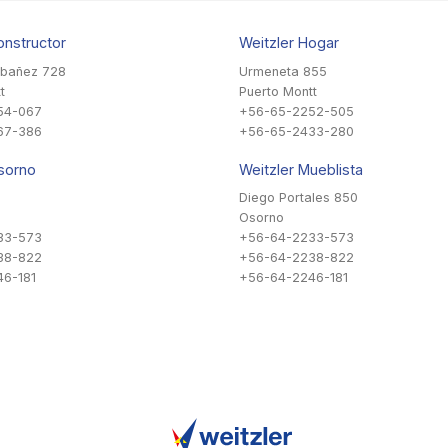
onstructor
Weitzler Hogar
Ibañez 728
Urmeneta 855
t
Puerto Montt
54-067
+56-65-2252-505
67-386
+56-65-2433-280
sorno
Weitzler Mueblista
Diego Portales 850
Osorno
33-573
+56-64-2233-573
38-822
+56-64-2238-822
6-181
+56-64-2246-181