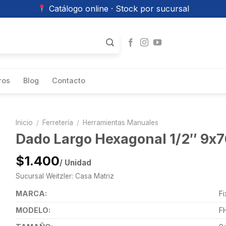
Catálogo online · Stock por sucursal
ros
Blog
Contacto
Inicio
/
Ferretería
/
Herramientas Manuales
Dado Largo Hexagonal 1/2″ 9
$1.400
/ Unidad
Sucursal Weitzler: Casa Matriz
MARCA:
Fi
MODELO:
F