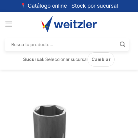
Catálogo online · Stock por sucursal
Skip
to
content
Buscar
por:
Sucursal:
Seleccionar sucursal
Cambiar