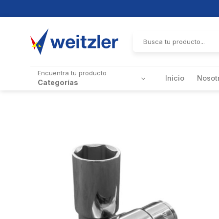
Skip
to
Buscar
por:
content
Encuentra tu producto
Inicio
Nosot
Categorías