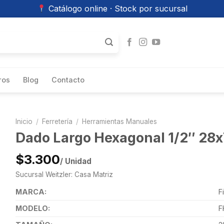
Catálogo online · Stock por sucursal
ros
Blog
Contacto
Inicio
/
Ferretería
/
Herramientas Manuales
Dado Largo Hexagonal 1/2″ 2
$3.300
/ Unidad
Sucursal Weitzler: Casa Matriz
MARCA:
F
MODELO:
F