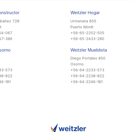
onstructor
Weitzler Hogar
Ibañez 728
Urmeneta 855
t
Puerto Montt
54-067
+56-65-2252-505
67-386
+56-65-2433-280
sorno
Weitzler Mueblista
Diego Portales 850
Osorno
33-573
+56-64-2233-573
38-822
+56-64-2238-822
6-181
+56-64-2246-181