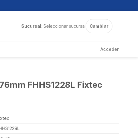
Sucursal:
Seleccionar sucursal
Cambiar
Acceder
8x76mm FHHS1228L Fixtec
ixtec
HHS1228L