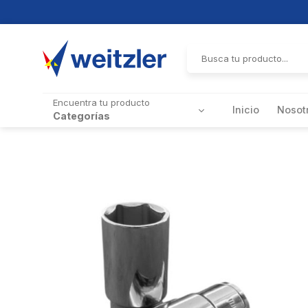
Skip
to
Buscar
por:
content
Encuentra tu producto
Inicio
Nosot
Categorías