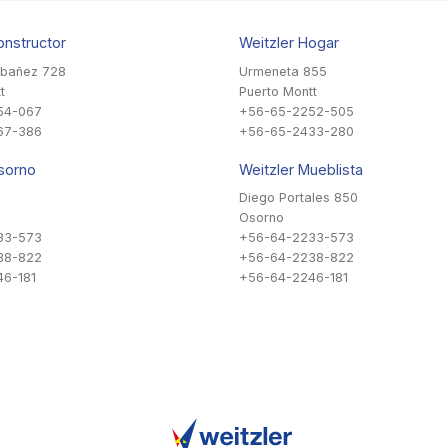
onstructor
Weitzler Hogar
Ibañez 728
Urmeneta 855
t
Puerto Montt
54-067
+56-65-2252-505
67-386
+56-65-2433-280
sorno
Weitzler Mueblista
Diego Portales 850
Osorno
33-573
+56-64-2233-573
38-822
+56-64-2238-822
6-181
+56-64-2246-181