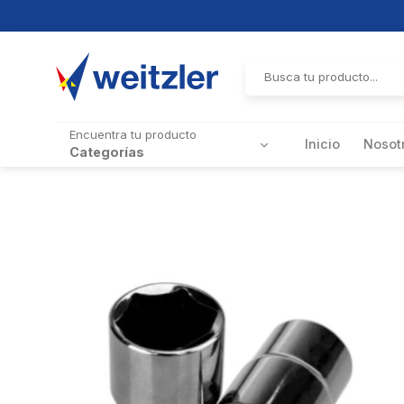
Skip
to
Buscar
por:
content
Encuentra tu producto
Inicio
Nosot
Categorías