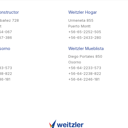
onstructor
Weitzler Hogar
Ibañez 728
Urmeneta 855
t
Puerto Montt
54-067
+56-65-2252-505
67-386
+56-65-2433-280
sorno
Weitzler Mueblista
Diego Portales 850
Osorno
33-573
+56-64-2233-573
38-822
+56-64-2238-822
6-181
+56-64-2246-181