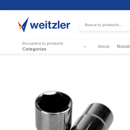
Skip
to
Buscar
por:
content
Encuentra tu producto
Inicio
Nosot
Categorías