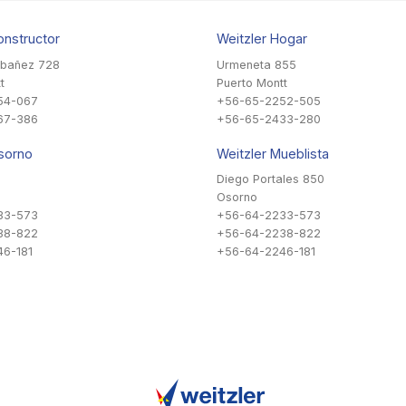
onstructor
Weitzler Hogar
Ibañez 728
Urmeneta 855
t
Puerto Montt
54-067
+56-65-2252-505
67-386
+56-65-2433-280
sorno
Weitzler Mueblista
Diego Portales 850
Osorno
33-573
+56-64-2233-573
38-822
+56-64-2238-822
6-181
+56-64-2246-181