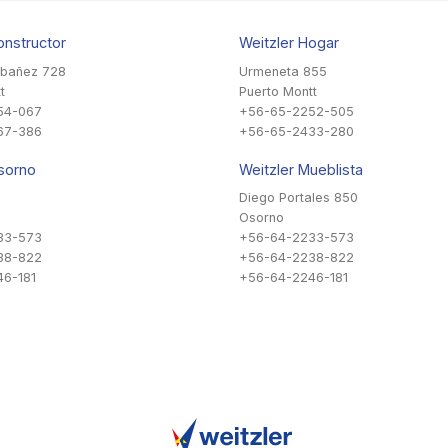
onstructor
Weitzler Hogar
Ibañez 728
Urmeneta 855
t
Puerto Montt
54-067
+56-65-2252-505
67-386
+56-65-2433-280
sorno
Weitzler Mueblista
Diego Portales 850
Osorno
33-573
+56-64-2233-573
38-822
+56-64-2238-822
6-181
+56-64-2246-181