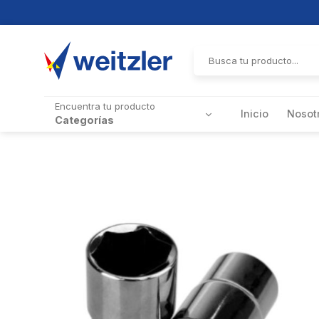
Skip
to
Buscar
por:
content
Encuentra tu producto
Inicio
Nosot
Categorías