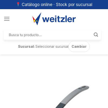
Catálogo online · Stock por sucursal
Skip
to
content
Buscar
por:
Sucursal:
Seleccionar sucursal
Cambiar