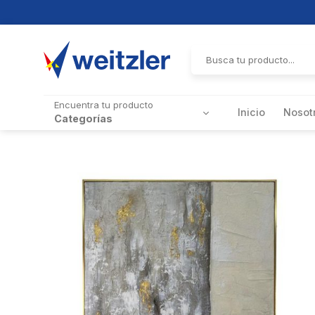
Skip
to
Buscar
por:
content
Encuentra tu producto
Inicio
Nosot
Categorías