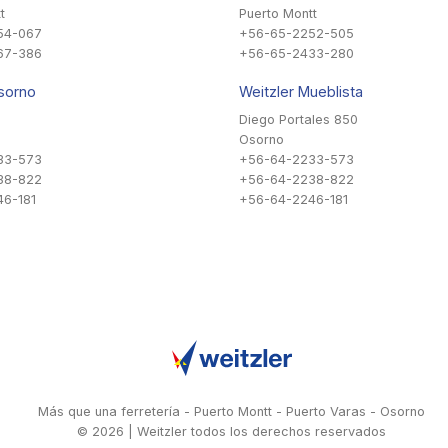
t
Puerto Montt
54-067
+56-65-2252-505
67-386
+56-65-2433-280
sorno
Weitzler Mueblista
Diego Portales 850
Osorno
33-573
+56-64-2233-573
38-822
+56-64-2238-822
6-181
+56-64-2246-181
Más que una ferretería - Puerto Montt - Puerto Varas - Osorno
© 2026 | Weitzler todos los derechos reservados