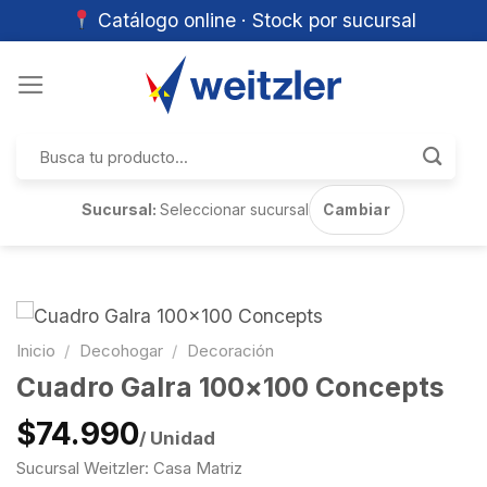
Catálogo online · Stock por sucursal
Skip
to
content
Buscar
por:
Sucursal:
Seleccionar sucursal
Cambiar
Inicio
/
Decohogar
/
Decoración
Cuadro Galra 100×100 Concepts
$74.990
/ Unidad
Sucursal Weitzler: Casa Matriz