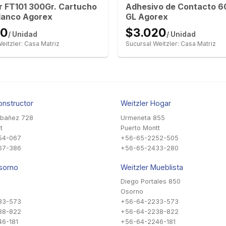
r FT101 300Gr. Cartucho
Adhesivo de Contacto 60
lanco Agorex
GL Agorex
10
$3.020
/ Unidad
/ Unidad
eitzler: Casa Matriz
Sucursal Weitzler: Casa Matriz
onstructor
Weitzler Hogar
Ibañez 728
Urmeneta 855
t
Puerto Montt
54-067
+56-65-2252-505
67-386
+56-65-2433-280
sorno
Weitzler Mueblista
Diego Portales 850
Osorno
33-573
+56-64-2233-573
38-822
+56-64-2238-822
6-181
+56-64-2246-181