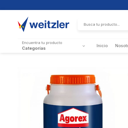
Skip
to
Buscar
por:
content
Encuentra tu producto
Inicio
Nosot
Categorías