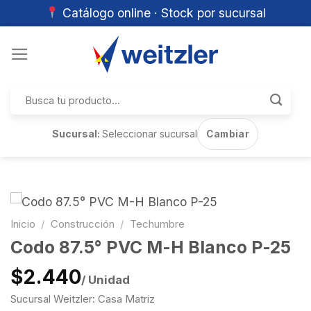
Catálogo online · Stock por sucursal
Skip
to
content
Buscar
por:
Sucursal:
Seleccionar sucursal
Cambiar
Inicio
/
Construcción
/
Techumbre
Codo 87.5° PVC M-H Blanco P-25
$2.440
/ Unidad
Sucursal Weitzler: Casa Matriz