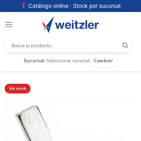
Catálogo online · Stock por sucursal
Skip
to
content
Buscar
por:
Sucursal:
Seleccionar sucursal
Cambiar
Sin stock