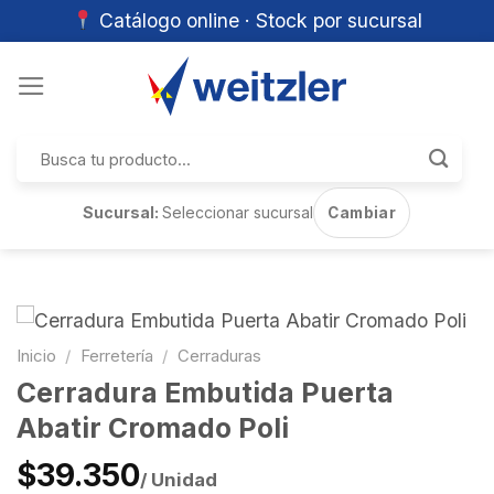
Catálogo online · Stock por sucursal
Skip
to
content
Buscar
por:
Sucursal:
Seleccionar sucursal
Cambiar
Inicio
/
Ferretería
/
Cerraduras
Cerradura Embutida Puerta
Abatir Cromado Poli
$39.350
/ Unidad