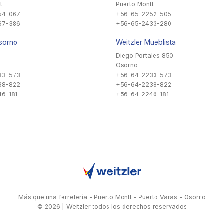
t
Puerto Montt
54-067
+56-65-2252-505
67-386
+56-65-2433-280
sorno
Weitzler Mueblista
Diego Portales 850
Osorno
33-573
+56-64-2233-573
38-822
+56-64-2238-822
6-181
+56-64-2246-181
Más que una ferretería - Puerto Montt - Puerto Varas - Osorno
© 2026 | Weitzler todos los derechos reservados