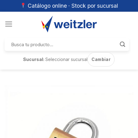
Catálogo online · Stock por sucursal
Skip
to
content
Buscar
por:
Sucursal:
Seleccionar sucursal
Cambiar