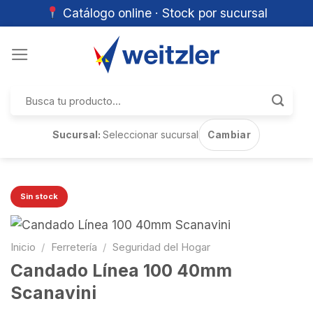
Catálogo online · Stock por sucursal
Skip
to
content
Buscar
por:
Sucursal:
Seleccionar sucursal
Cambiar
Sin stock
Inicio
/
Ferretería
/
Seguridad del Hogar
Candado Línea 100 40mm
Scanavini