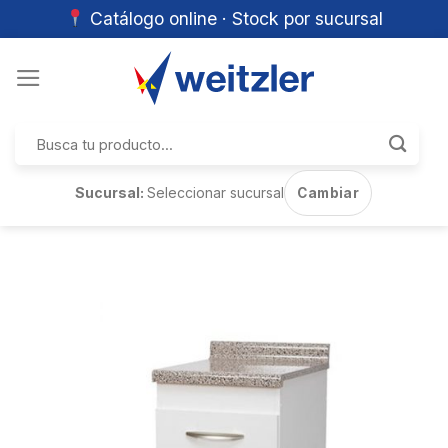
Catálogo online · Stock por sucursal
Skip
to
content
Buscar
por:
Sucursal:
Seleccionar sucursal
Cambiar