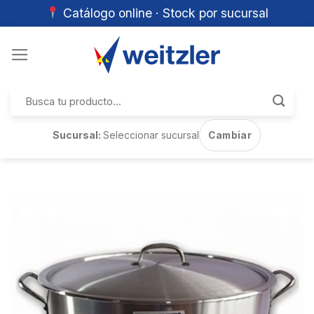
Catálogo online · Stock por sucursal
Skip
to
content
Buscar
por:
Sucursal:
Seleccionar sucursal
Cambiar